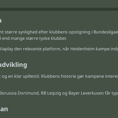
m
nt større synlighed efter klubbens opstigning i Bundesliga
 end mange større tyske klubber.
r Viaplay den relevante platform, når Heidenheim-kampe in
udvikling
et og en klar spillestil. Klubbens historie gør kampene int
russia Dortmund, RB Leipzig og Bayer Leverkusen får typis
lan