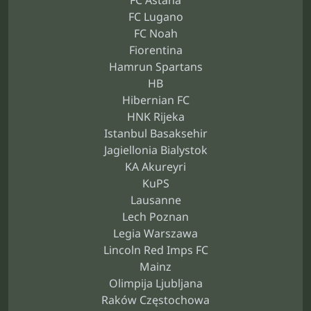
FC Astana
FC Lugano
FC Noah
Fiorentina
Hamrun Spartans
HB
Hibernian FC
HNK Rijeka
Istanbul Basaksehir
Jagiellonia Bialystok
KA Akureyri
KuPS
Lausanne
Lech Poznan
Legia Warszawa
Lincoln Red Imps FC
Mainz
Olimpija Ljubljana
Raków Częstochowa