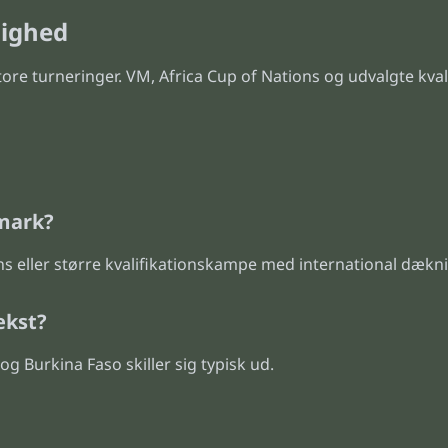
lighed
store turneringer. VM, Africa Cup of Nations og udvalgte kva
nmark?
ns eller større kvalifikationskampe med international dækn
ekst?
 Burkina Faso skiller sig typisk ud.