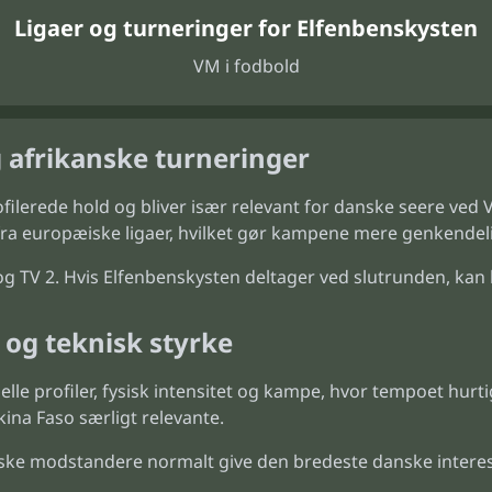
Ligaer og turneringer for Elfenbenskysten
VM i fodbold
 afrikanske turneringer
ofilerede hold og bliver især relevant for danske seere ve
e fra europæiske ligaer, hvilket gør kampene mere genkende
V 2. Hvis Elfenbenskysten deltager ved slutrunden, kan kam
 og teknisk styrke
lle profiler, fysisk intensitet og kampe, hvor tempoet hur
ina Faso særligt relevante.
ke modstandere normalt give den bredeste danske interes