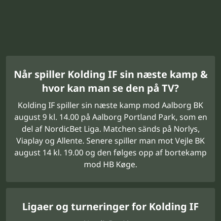
Når spiller Kolding IF sin næste kamp &
hvor kan man se den på TV?
Kolding IF spiller sin næste kamp mod Aalborg BK
august 9 kl. 14.00 på Aalborg Portland Park, som en
del af NordicBet Liga. Matchen sänds på Norlys,
Viaplay og Allente. Senere spiller man mot Vejle BK
august 14 kl. 19.00 og den følges opp af bortekamp
mod HB Køge.
Ligaer og turneringer for Kolding IF