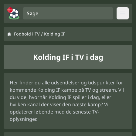
Søge
Open
/
Fodbold i TV
Kolding IF
Kolding IF i TV i dag
Her finder du alle udsendelser og tidspunkter for
kommende Kolding IF kampe på TV og stream. Vil
du vide, hvornår Kolding IF spiller i dag, eller
hvilken kanal der viser den næste kamp? Vi
opdaterer løbende med de seneste TV-
oplysninger.