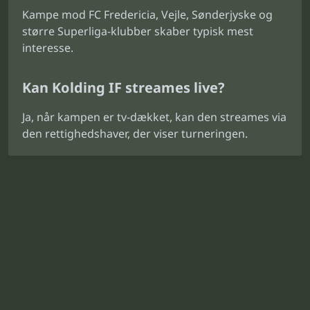
Kampe mod FC Fredericia, Vejle, Sønderjyske og
større Superliga-klubber skaber typisk mest
interesse.
Kan Kolding IF streames live?
Ja, når kampen er tv-dækket, kan den streames via
den rettighedshaver, der viser turneringen.