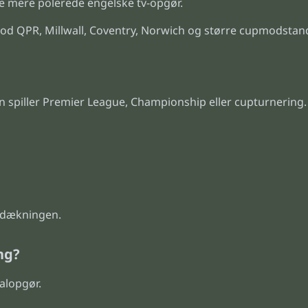
 mere polerede engelske tv-opgør.
d QPR, Millwall, Coventry, Norwich og større cupmodstande
 spiller Premier League, Championship eller cupturnering.
L-dækningen.
ng?
alopgør.