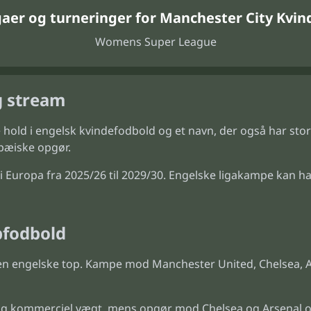
gaer og turneringer for Manchester City Kvin
Womens Super League
g stream
e hold i engelsk kvindefodbold og et navn, der også har sto
pæiske opgør.
Europa fra 2025/26 til 2029/30. Engelske ligakampe kan h
pfodbold
den engelske top. Kampe mod Manchester United, Chelsea, Ar
g kommerciel vægt, mens opgør mod Chelsea og Arsenal oft