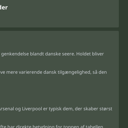
der
r genkendelse blandt danske seere. Holdet bliver
ave mere varierende dansk tilgængelighed, så den
senal og Liverpool er typisk dem, der skaber størst
e har direkte betydning for toppen af tabellen.