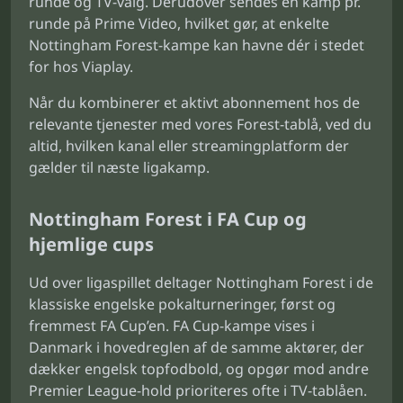
runde og TV-valg. Derudover sendes én kamp pr.
runde på Prime Video, hvilket gør, at enkelte
Nottingham Forest-kampe kan havne dér i stedet
for hos Viaplay.
Når du kombinerer et aktivt abonnement hos de
relevante tjenester med vores Forest-tablå, ved du
altid, hvilken kanal eller streamingplatform der
gælder til næste ligakamp.
Nottingham Forest i FA Cup og
hjemlige cups
Ud over ligaspillet deltager Nottingham Forest i de
klassiske engelske pokalturneringer, først og
fremmest FA Cup’en. FA Cup-kampe vises i
Danmark i hovedreglen af de samme aktører, der
dækker engelsk topfodbold, og opgør mod andre
Premier League-hold prioriteres ofte i TV-tablåen.