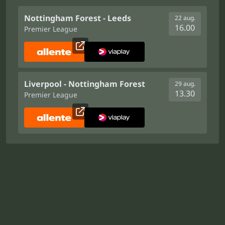
Nottingham Forest - Leeds
22 aug.
16.00
Premier League
Liverpool - Nottingham Forest
29 aug.
13.30
Premier League