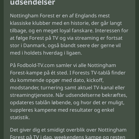
udsendelser
Nottingham Forest er en af Englands mest
klassiske klubber med en historie, der går langt
tilbage, og en meget loyal fanskare. Interessen for
at følge Forest på TV og via streaming er fortsat
stor i Danmark, også blandt seere der gerne vil
med i holdets hverdag i ligaen.
På Fodbold-TV.com samler vi alle Nottingham
Forest-kampe på ét sted. I Forests TV-tablå finder
du kommende opgør med dato, kickoff,
modstander, turnering samt aktuel TV-kanal eller
streamingtjeneste. Når udsendelserne bekræftes,
opdateres tablån løbende, og hvor det er muligt,
suppleres kampene med resultater og enkel
statistik.
Det giver dig et smidigt overblik over Nottingham
Forest på TV i dag, weekendens kampe og resten