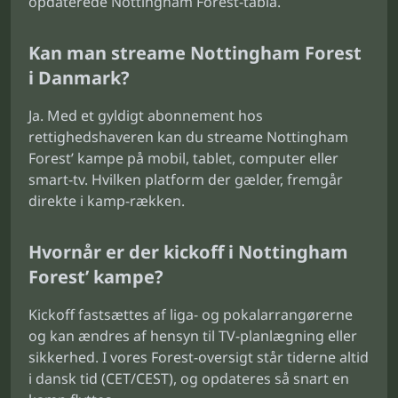
opdaterede Nottingham Forest-tablå.
Kan man streame Nottingham Forest
i Danmark?
Ja. Med et gyldigt abonnement hos
rettighedshaveren kan du streame Nottingham
Forest’ kampe på mobil, tablet, computer eller
smart-tv. Hvilken platform der gælder, fremgår
direkte i kamp-rækken.
Hvornår er der kickoff i Nottingham
Forest’ kampe?
Kickoff fastsættes af liga- og pokalarrangørerne
og kan ændres af hensyn til TV-planlægning eller
sikkerhed. I vores Forest-oversigt står tiderne altid
i dansk tid (CET/CEST), og opdateres så snart en