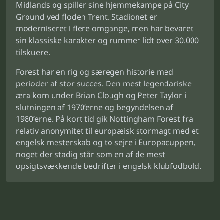
Midlands og spiller sine hjemmekampe på City
Ground ved floden Trent. Stadionet er
moderniseret i flere omgange, men har bevaret
sin klassiske karakter og rummer lidt over 30.000
tilskuere.
Forest har en rig og særegen historie med
perioder af stor succes. Den mest legendariske
æra kom under Brian Clough og Peter Taylor i
slutningen af 1970’erne og begyndelsen af
1980’erne. På kort tid gik Nottingham Forest fra
relativ anonymitet til europæisk stormagt med et
engelsk mesterskab og to sejre i Europacuppen,
noget der stadig står som en af de mest
opsigtsvækkende bedrifter i engelsk klubfodbold.