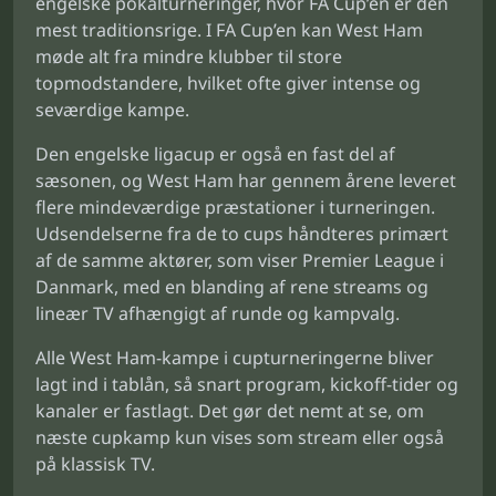
engelske pokalturneringer, hvor FA Cup’en er den
mest traditionsrige. I FA Cup’en kan West Ham
møde alt fra mindre klubber til store
topmodstandere, hvilket ofte giver intense og
seværdige kampe.
Den engelske ligacup er også en fast del af
sæsonen, og West Ham har gennem årene leveret
flere mindeværdige præstationer i turneringen.
Udsendelserne fra de to cups håndteres primært
af de samme aktører, som viser Premier League i
Danmark, med en blanding af rene streams og
lineær TV afhængigt af runde og kampvalg.
Alle West Ham-kampe i cupturneringerne bliver
lagt ind i tablån, så snart program, kickoff-tider og
kanaler er fastlagt. Det gør det nemt at se, om
næste cupkamp kun vises som stream eller også
på klassisk TV.