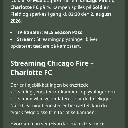
Du kan se
MLS
-opgøret mellem
Chicago Fire
og
Charlotte FC
på tv. Kampen spilles på
Soldier
Field
og sparkes i gang kl.
02:30
den
2. august
2026
.
TV-kanaler:
MLS Season Pass
Stream:
Streamingoplysninger bliver
opdateret tættere på kampstart.
Streaming Chicago Fire –
Charlotte FC
Der er i øjeblikket ingen bekræftede
streamingtjenester for kampen; oplysninger om
streaming vil blive opdateret, når de foreligger.
Når streamingtjenester er bekræftet, kan du
typisk følge disse trin for at se kampen:
Hvordan man ser (Hvordan man streamer):