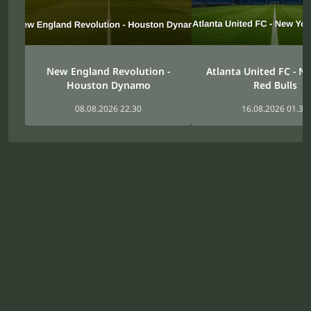
New England Revolution -
Atlanta United FC - N
Houston Dynamo
Red Bulls
08.08.2026 22.30
16.08.2026 01.30