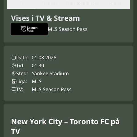
TV
Statistik
Startopstillinger
Stilling
Vises i TV & Stream
MLS Season Pass
Dato:
01.08.2026
Tid:
01.30
Sted:
Yankee Stadium
Liga:
MLS
TV:
MLS Season Pass
New York City – Toronto FC på
TV