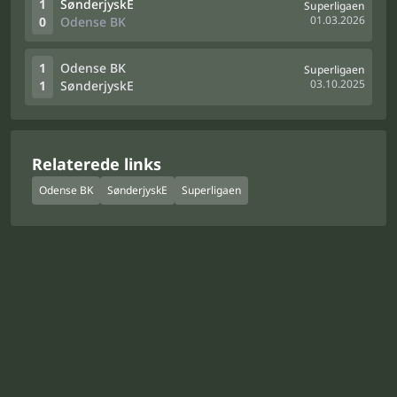
1
SønderjyskE
Superligaen
01.03.2026
0
Odense BK
1
Odense BK
Superligaen
03.10.2025
1
SønderjyskE
Relaterede links
Odense BK
SønderjyskE
Superligaen