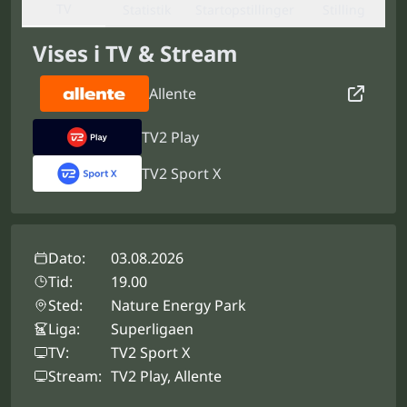
TV
Statistik
Startopstillinger
Stilling
Vises i TV & Stream
Allente
TV2 Play
TV2 Sport X
Dato:
03.08.2026
Tid:
19.00
Sted:
Nature Energy Park
Liga:
Superligaen
TV:
TV2 Sport X
Stream:
TV2 Play, Allente