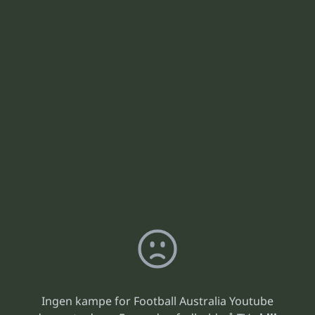
Ingen kampe for Football Australia Youtube