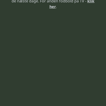
de næste dage. For anden fodbold på TV -
klik
her
.