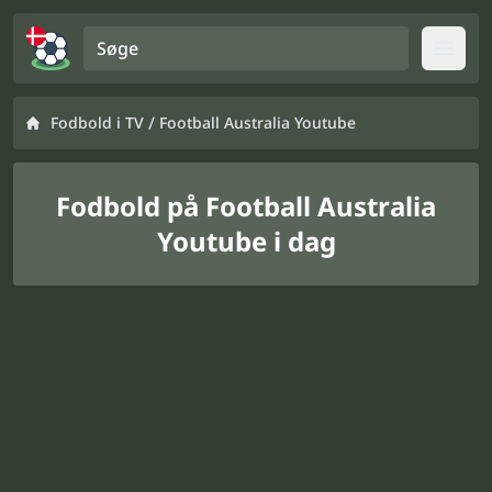
Søge
Open
/
Fodbold i TV
Football Australia Youtube
Fodbold på Football Australia
Youtube i dag