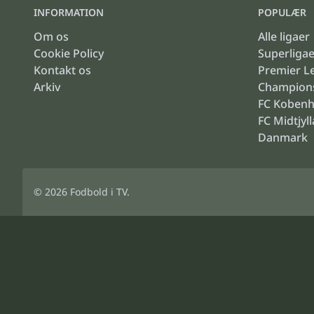
INFORMATION
POPULÆR
Om os
Alle ligaer
Cookie Policy
Superliga
Kontakt os
Premier L
Arkiv
Champion
FC Koben
FC Midtjyl
Danmark
© 2026
Fodbold i TV
.