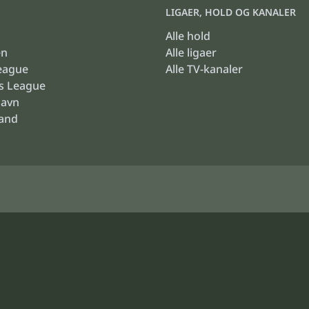
LIGAER, HOLD OG KANALER
Alle hold
en
Alle ligaer
eague
Alle TV-kanaler
s League
havn
land