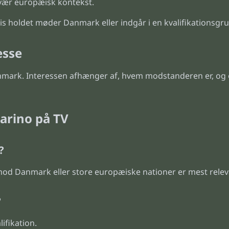
svær europæisk kontekst.
is holdet møder Danmark eller indgår i en kvalifikationsgrup
esse
anmark. Interessen afhænger af, hvem modstanderen er, og
arino på TV
?
od Danmark eller store europæiske nationer er mest rele
?
ifikation.