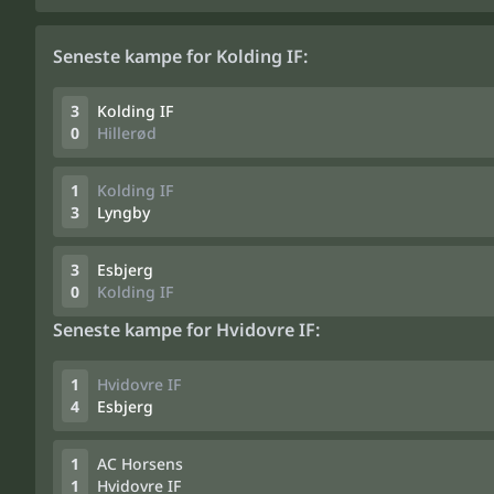
Seneste kampe for Kolding IF:
3
Kolding IF
0
Hillerød
1
Kolding IF
3
Lyngby
3
Esbjerg
0
Kolding IF
Seneste kampe for Hvidovre IF:
1
Hvidovre IF
4
Esbjerg
1
AC Horsens
1
Hvidovre IF