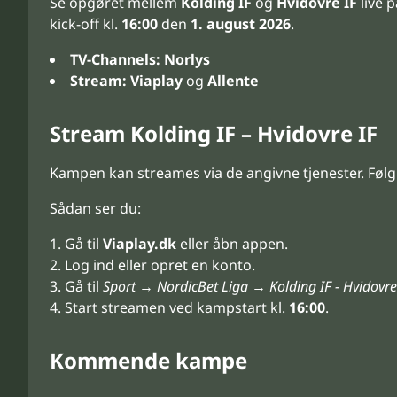
Se opgøret mellem
Kolding IF
og
Hvidovre IF
live p
kick-off kl.
16:00
den
1. august 2026
.
TV-Channels:
Norlys
Stream:
Viaplay
og
Allente
Stream Kolding IF – Hvidovre IF
Kampen kan streames via de angivne tjenester. Følg
Sådan ser du:
Gå til
Viaplay.dk
eller åbn appen.
Log ind eller opret en konto.
Gå til
Sport → NordicBet Liga → Kolding IF - Hvidovre
Start streamen ved kampstart kl.
16:00
.
Kommende kampe