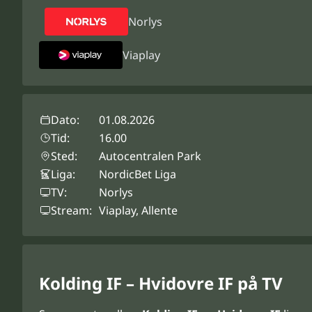
Norlys
Viaplay
Dato:
01.08.2026
Tid:
16.00
Sted:
Autocentralen Park
Liga:
NordicBet Liga
TV:
Norlys
Stream:
Viaplay, Allente
Kolding IF – Hvidovre IF på TV