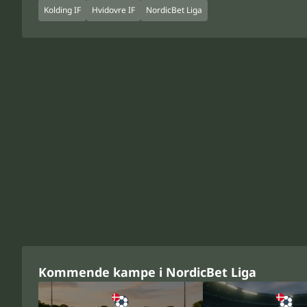
Kolding IF
Hvidovre IF
NordicBet Liga
Kommende kampe i NordicBet Liga