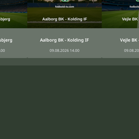
sbjerg
Aalborg BK - Kolding IF
Vejle BK 
.00
09.08.2026 14.00
09.08.20