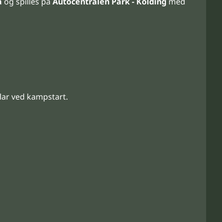
a
og spilles på
Autocentralen Park - Kolding
med
lar ved kampstart.