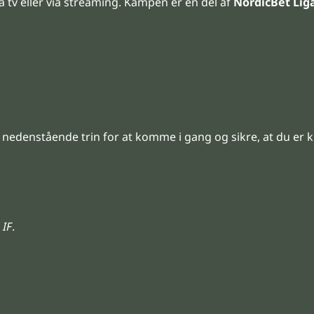
å tv eller via streaming. Kampen er en del af
NordicBet Lig
 nedenstående trin for at komme i gang og sikre, at du er k
 IF
.