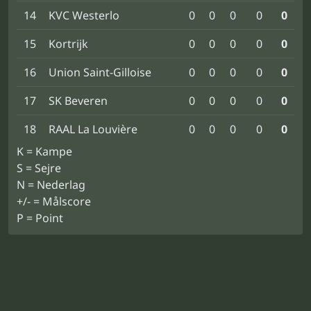
14
KVC Westerlo
0
0
0
0
0
15
Kortrijk
0
0
0
0
0
16
Union Saint-Gilloise
0
0
0
0
0
17
SK Beveren
0
0
0
0
0
18
RAAL La Louvière
0
0
0
0
0
K = Kampe
S = Sejre
N = Nederlag
+/- = Målscore
P = Point