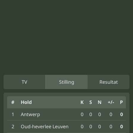
TV
Stilling
Resultat
#
Hold
K
S
N
+/-
P
1
Antwerp
0
0
0
0
0
2
Oud-heverlee Leuven
0
0
0
0
0