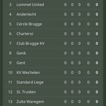
3
Lommel United
0
0
0
0
0
4
Anderlecht
0
0
0
0
0
5
Cercle Brugge
0
0
0
0
0
6
Charleroi
0
0
0
0
0
7
Club Brugge KV
0
0
0
0
0
8
Genk
0
0
0
0
0
9
Gent
0
0
0
0
0
10
KV Mechelen
0
0
0
0
0
11
Standard Liege
0
0
0
0
0
12
St. Truiden
0
0
0
0
0
13
Zulte Waregem
0
0
0
0
0