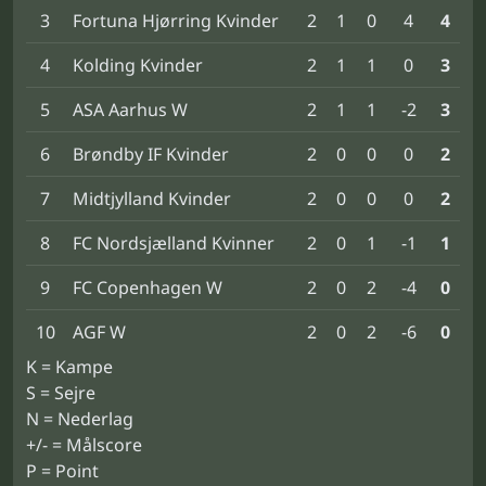
3
Fortuna Hjørring Kvinder
2
1
0
4
4
4
Kolding Kvinder
2
1
1
0
3
5
ASA Aarhus W
2
1
1
-2
3
6
Brøndby IF Kvinder
2
0
0
0
2
7
Midtjylland Kvinder
2
0
0
0
2
8
FC Nordsjælland Kvinner
2
0
1
-1
1
9
FC Copenhagen W
2
0
2
-4
0
10
AGF W
2
0
2
-6
0
K = Kampe
S = Sejre
N = Nederlag
+/- = Målscore
P = Point