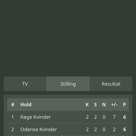
TV
Stilling
Resultat
#
Hold
K
S
N
+/-
P
1
Køge Kvinder
2
2
0
7
6
2
Odense Kvinder
2
2
0
2
6