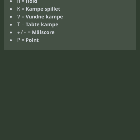
=
Hold
H
=
Kampe spillet
K
=
Vundne kampe
V
=
Tabte kampe
T
=
Målscore
+/-
=
Point
P