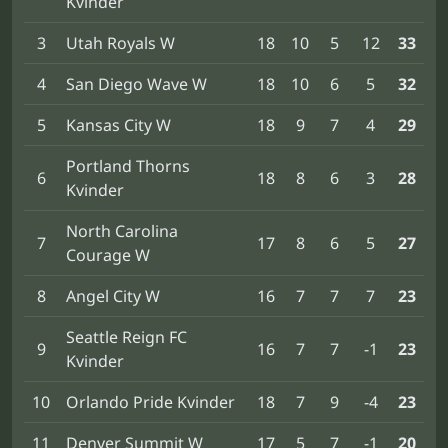
Kvinder
3
Utah Royals W
18
10
5
12
33
4
San Diego Wave W
18
10
6
5
32
5
Kansas City W
18
9
7
4
29
Portland Thorns
6
18
8
6
3
28
Kvinder
North Carolina
7
17
8
6
5
27
Courage W
8
Angel City W
16
7
7
7
23
Seattle Reign FC
9
16
7
7
-1
23
Kvinder
10
Orlando Pride Kvinder
18
7
9
-4
23
11
Denver Summit W
17
5
7
-1
20