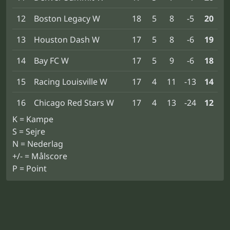
12
Boston Legacy W
18
5
8
-5
20
13
Houston Dash W
17
5
8
-6
19
14
Bay FC W
17
5
9
-6
18
15
Racing Louisville W
17
4
11
-13
14
16
Chicago Red Stars W
17
4
13
-24
12
K = Kampe
S = Sejre
N = Nederlag
+/- = Målscore
P = Point