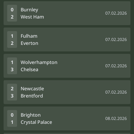
0
Burnley
07.02.2026
2
West Ham
1
Fulham
07.02.2026
2
Everton
1
Wolverhampton
07.02.2026
3
Chelsea
2
Newcastle
07.02.2026
3
Brentford
0
Brighton
08.02.2026
1
Crystal Palace