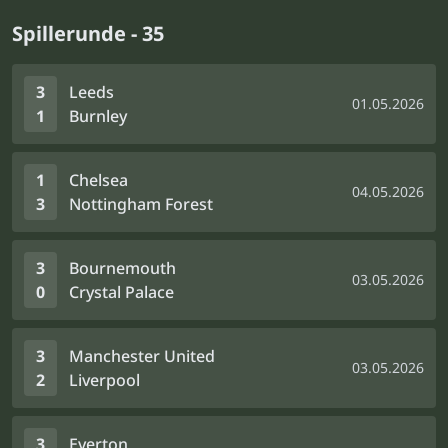
Spillerunde - 35
3
Leeds
01.05.2026
1
Burnley
1
Chelsea
04.05.2026
3
Nottingham Forest
3
Bournemouth
03.05.2026
0
Crystal Palace
3
Manchester United
03.05.2026
2
Liverpool
3
Everton