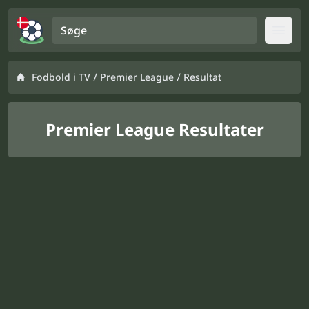
Søge
Open
/
/
Fodbold i TV
Premier League
Resultat
Premier League Resultater