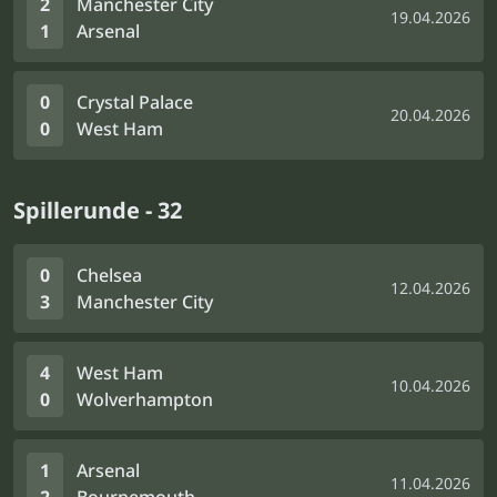
2
Manchester City
19.04.2026
1
Arsenal
0
Crystal Palace
20.04.2026
0
West Ham
Spillerunde - 32
0
Chelsea
12.04.2026
3
Manchester City
4
West Ham
10.04.2026
0
Wolverhampton
1
Arsenal
11.04.2026