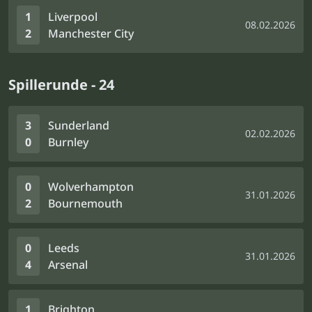
1
Liverpool
08.02.2026
2
Manchester City
Spillerunde - 24
3
Sunderland
02.02.2026
0
Burnley
0
Wolverhampton
31.01.2026
2
Bournemouth
0
Leeds
31.01.2026
4
Arsenal
1
Brighton