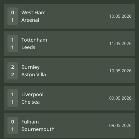
0
West Ham
10.05.2026
1
Arsenal
1
Tottenham
11.05.2026
1
Leeds
2
Burnley
10.05.2026
2
Aston Villa
1
Liverpool
09.05.2026
1
Chelsea
0
Fulham
09.05.2026
1
Bournemouth