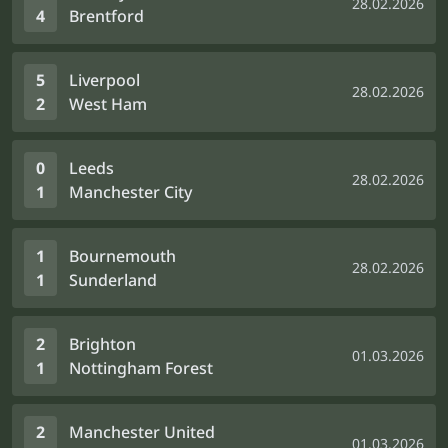
28.02.2026
4
Brentford
5
Liverpool
28.02.2026
2
West Ham
0
Leeds
28.02.2026
1
Manchester City
1
Bournemouth
28.02.2026
1
Sunderland
2
Brighton
01.03.2026
1
Nottingham Forest
2
Manchester United
01.03.2026