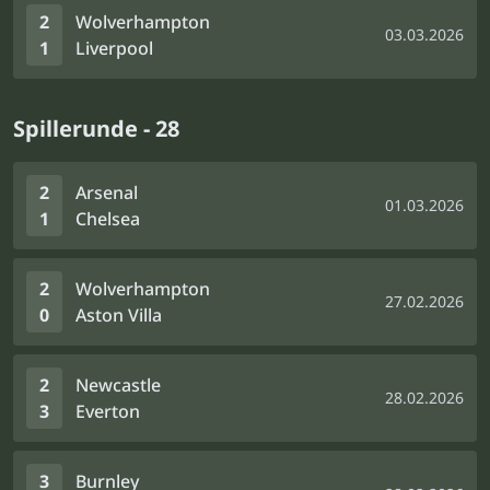
2
Wolverhampton
03.03.2026
1
Liverpool
Spillerunde - 28
2
Arsenal
01.03.2026
1
Chelsea
2
Wolverhampton
27.02.2026
0
Aston Villa
2
Newcastle
28.02.2026
3
Everton
3
Burnley