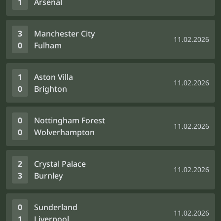
1
Arsenal
3
Manchester City
11.02.2026
0
Fulham
1
Aston Villa
11.02.2026
0
Brighton
0
Nottingham Forest
11.02.2026
0
Wolverhampton
2
Crystal Palace
11.02.2026
3
Burnley
0
Sunderland
11.02.2026
1
Liverpool