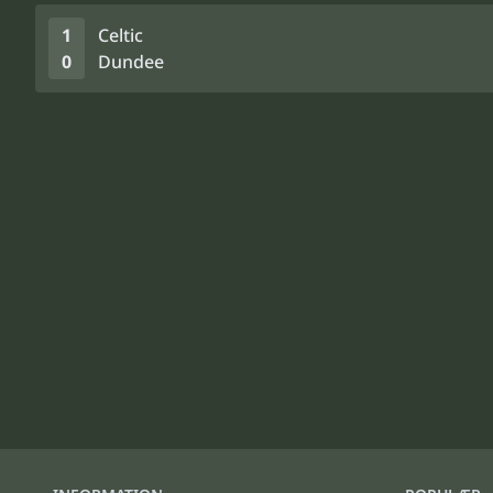
1
Celtic
0
Dundee