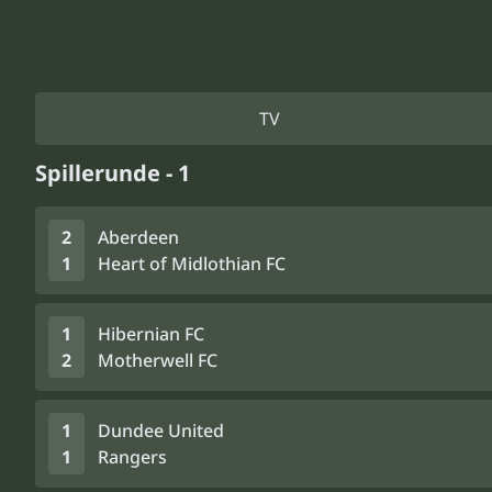
TV
Spillerunde - 1
2
Aberdeen
1
Heart of Midlothian FC
1
Hibernian FC
2
Motherwell FC
1
Dundee United
1
Rangers