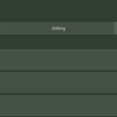
Stilling