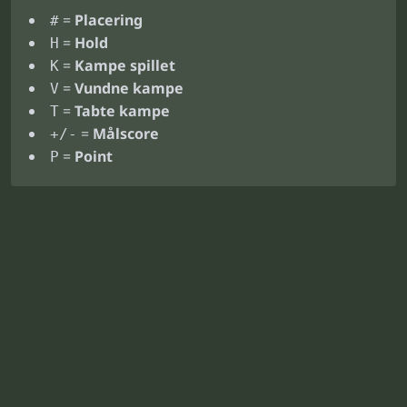
=
Placering
#
=
Hold
H
=
Kampe spillet
K
=
Vundne kampe
V
=
Tabte kampe
T
=
Målscore
+/-
=
Point
P