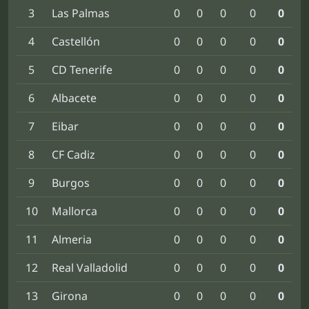
3
Las Palmas
0
0
0
0
0
4
Castellón
0
0
0
0
0
5
CD Tenerife
0
0
0
0
0
6
Albacete
0
0
0
0
0
7
Eibar
0
0
0
0
0
8
CF Cadiz
0
0
0
0
0
9
Burgos
0
0
0
0
0
10
Mallorca
0
0
0
0
0
11
Almeria
0
0
0
0
0
12
Real Valladolid
0
0
0
0
0
13
Girona
0
0
0
0
0