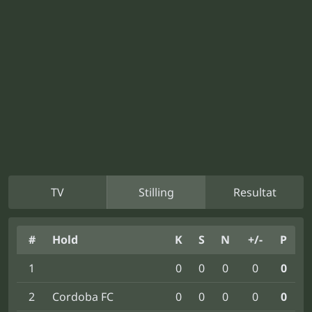
TV
Stilling
Resultat
#
Hold
K
S
N
+/-
P
1
0
0
0
0
0
2
Cordoba FC
0
0
0
0
0