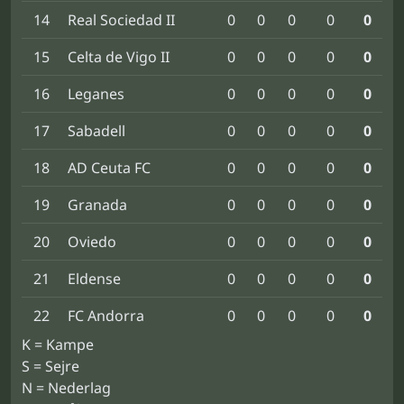
14
Real Sociedad II
0
0
0
0
0
15
Celta de Vigo II
0
0
0
0
0
16
Leganes
0
0
0
0
0
17
Sabadell
0
0
0
0
0
18
AD Ceuta FC
0
0
0
0
0
19
Granada
0
0
0
0
0
20
Oviedo
0
0
0
0
0
21
Eldense
0
0
0
0
0
22
FC Andorra
0
0
0
0
0
K = Kampe
S = Sejre
N = Nederlag